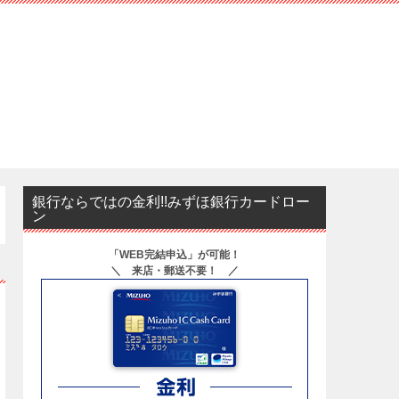
銀行ならではの金利!!みずほ銀行カードロー
ン
「WEB完結申込」が可能！
＼ 来店・郵送不要！ ／