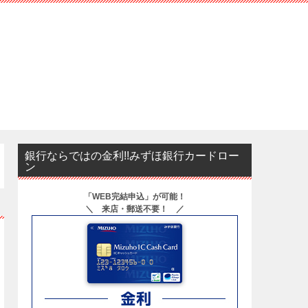
銀行ならではの金利!!みずほ銀行カードロー
ン
「WEB完結申込」が可能！
＼ 来店・郵送不要！ ／