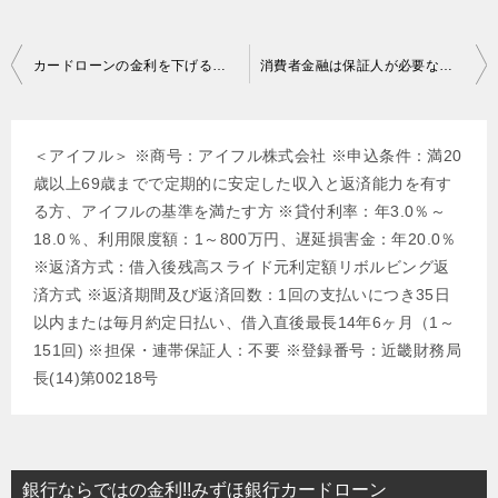
投
カードローンの金利を下げる交渉方法～消費者金融の金利引き下げはネットで出来る？
消費者金融は保証人が必要なの？不要なの？家族も安心出来る連帯保証人がいらない
稿
ナ
＜アイフル＞ ※商号：アイフル株式会社 ※申込条件：満20
ビ
歳以上69歳までで定期的に安定した収入と返済能力を有す
ゲ
る方、アイフルの基準を満たす方 ※貸付利率：年3.0％～
ー
18.0％、利用限度額：1～800万円、遅延損害金：年20.0％
※返済方式：借入後残高スライド元利定額リボルビング返
シ
済方式 ※返済期間及び返済回数：1回の支払いにつき35日
ョ
以内または毎月約定日払い、借入直後最長14年6ヶ月（1～
ン
151回) ※担保・連帯保証人：不要 ※登録番号：近畿財務局
長(14)第00218号
銀行ならではの金利!!みずほ銀行カードローン