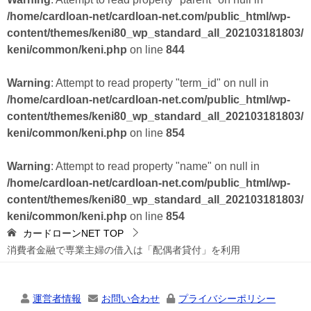
/home/cardloan-net/cardloan-net.com/public_html/wp-
content/themes/keni80_wp_standard_all_202103181803/
keni/common/keni.php
on line
844
Warning
: Attempt to read property "term_id" on null in
/home/cardloan-net/cardloan-net.com/public_html/wp-
content/themes/keni80_wp_standard_all_202103181803/
keni/common/keni.php
on line
854
Warning
: Attempt to read property "name" on null in
/home/cardloan-net/cardloan-net.com/public_html/wp-
content/themes/keni80_wp_standard_all_202103181803/
keni/common/keni.php
on line
854
カードローンNET
TOP
消費者金融で専業主婦の借入は「配偶者貸付」を利用
運営者情報
お問い合わせ
プライバシーポリシー