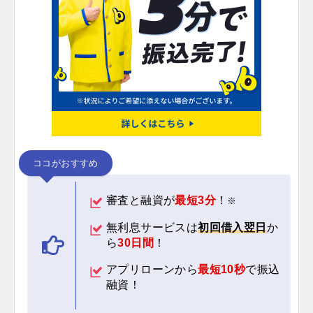
ココがおすすめ
審査と融資が
最短3分
！
※
無利息サービスは
初回借入翌日
か
ら
30日間
！
アプリローンから
最短10秒
で振込
融資！