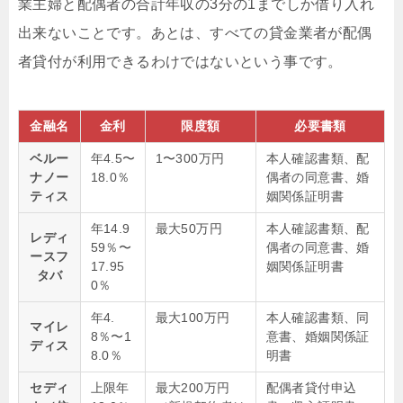
業主婦と配偶者の合計年収の3分の1までしか借り入れ
出来ないことです。あとは、すべての貸金業者が配偶
者貸付が利用できるわけではないという事です。
金融名
金利
限度額
必要書類
ベルー
年4.5〜
1〜300万円
本人確認書類、配
ナノー
18.0％
偶者の同意書、婚
ティス
姻関係証明書
年14.9
最大50万円
本人確認書類、配
レディ
59％〜
偶者の同意書、婚
ースフ
17.95
姻関係証明書
タバ
0％
年4.
最大100万円
本人確認書類、同
マイレ
8％〜1
意書、婚姻関係証
ディス
8.0％
明書
セディ
上限年
最大200万円
配偶者貸付申込