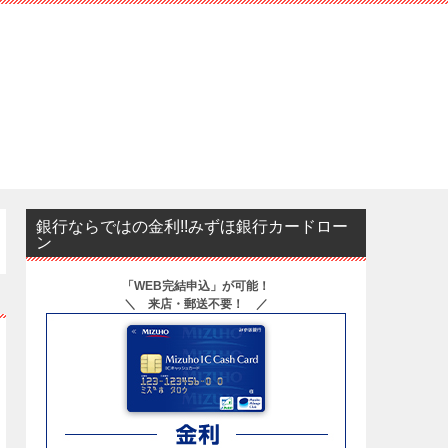
銀行ならではの金利!!みずほ銀行カードロー
ン
「WEB完結申込」が可能！
＼ 来店・郵送不要！ ／