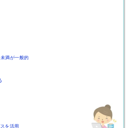
％
％未満が一般的
る
ビスを活用