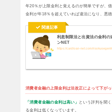
年20％が上限金利と覚えるのが簡単ですが、
金利が年18％を超えていれば違法になり、悪
関連記事
利息制限法と出資法の金利の
ンNET
https://cardloan-net.com/risokusegen
消費者金融の上限金利は法改正によって下がっ
「消費者金融の金利は高い」
という評判を聞く
る金利は低くなっています。